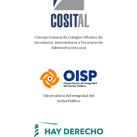
Consejo General de Colegios Oficiales de
Secretarios, Interventores y Tesoreros de
Administración Local
Observatorio del Integridad del
Sector Público